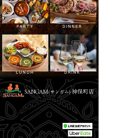
PARTY
​DINNER
LUNCH
DRINK
SANGAM
神保町店
(サンガム)
Cửa hàng chính Sangam Tsukiji
〒104-0045
7-16-2 Tsukiji, Chuo-ku, Tokyo
ĐT:
03-3546-2131