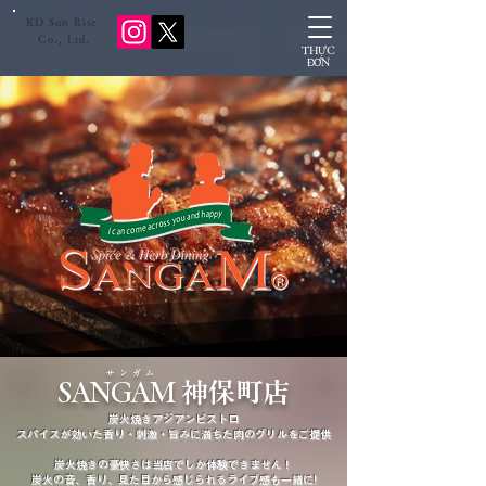
KD Sun Rise
​ Co., Ltd.
THỰC
ĐƠN
​サンガム
SANGAM 神保町店
炭火焼きアジアンビストロ
スパイスが効いた香り・刺激・旨みに満ちた肉のグリルをご提供
炭火焼きの豪快さは当店でしか体験できません！
炭火の音、香り、見た目から感じられるライブ感も一緒に!