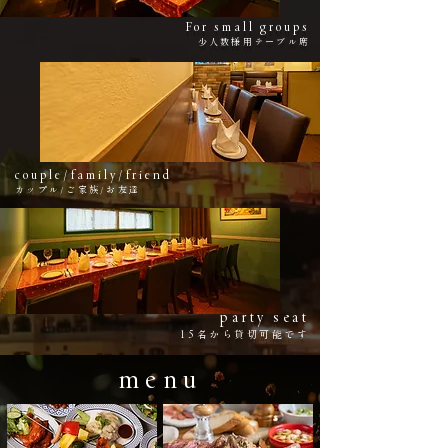
For small groups
​少人数様用テーブル席
couple/family/friend
カップル/ご家族/お友達
party seat
15名から貸切可能です
menu