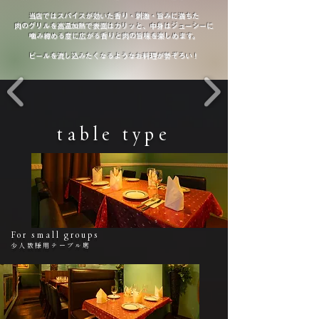
当店ではスパイスが効いた香り・刺激・旨みに満ちた
肉のグリルを高温加熱で表面はカリッと、中身はジューシーに
噛み締める度に広がる香りと肉の旨味を楽しめます。
ビールを流し込みたくなるようなお料理が勢ぞろい！
table type
For small groups
​少人数様用テーブル席