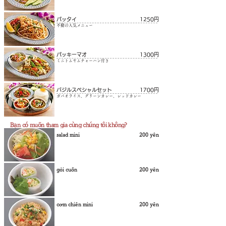
パッタイ
1250円
不動の人気メニュー
パッキーマオ
1300円
ミニトムヤムチャーハン付き
バジルスペシャルセット
17
00円
ガパオライス、グリーンカレー、レッドカレー
Bạn có muốn tham gia cùng chúng tôi không?
salad mini
200 yên
gỏi cuốn
200 yên
cơm chiên mini
200 yên