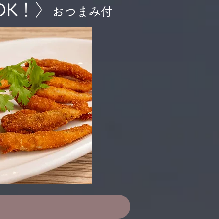
OK！〉
おつまみ付