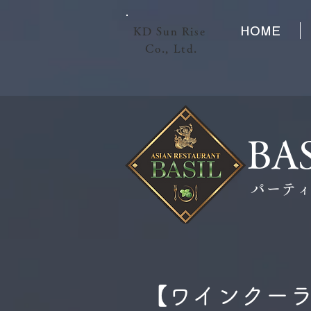
HOME
KD Sun Rise
​ Co., Ltd.
BA
パーテ
【ワインクーラ