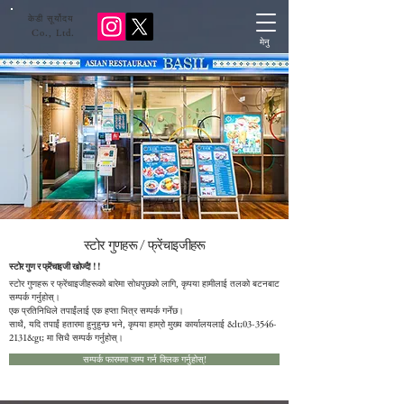
केडी सूर्योदय
​ Co., Ltd.
मेनु
स्टोर गुणहरू / फ्रेंचाइजीहरू
स्टोर गुण र फ्रेंचाइजी खोज्दै! ! !
स्टोर गुणहरू र फ्रेंचाइजीहरूको बारेमा सोधपुछको लागि, कृपया हामीलाई तलको बटनबाट
सम्पर्क गर्नुहोस्।
एक प्रतिनिधिले तपाईंलाई एक हप्ता भित्र सम्पर्क गर्नेछ।
साथै, यदि तपाईं हतारमा हुनुहुन्छ भने, कृपया हाम्रो मुख्य कार्यालयलाई &lt;
03-3546-
2131
&gt; मा सिधै सम्पर्क गर्नुहोस्।
सम्पर्क फारममा जम्प गर्न क्लिक गर्नुहोस्!